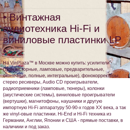
• Винтажная
аудиотехника Hi-Fi и
виниловые пластинки LP
•
На VinPlaza™ в Москве можно купить: усилители
(транзисторные, ламповые, предварительные,
оконечные, полные, интегральные), фонокорректоры,
стерео ресиверы, Audio CD проигрыватели,
радиоприемники (ламповые, тюнеры), колонки
(акустические системы), виниловые проигрыватели
(вертушки), магнитофоны, наушники и другую
импортную Hi-Fi аппаратуру 50-90-х годов XX века, а так
же vinyl-овые пластинки. Hi-End и Hi-Fi техника из
Германии, Англии, Японии и США - прямые поставки, в
наличиии и под заказ.