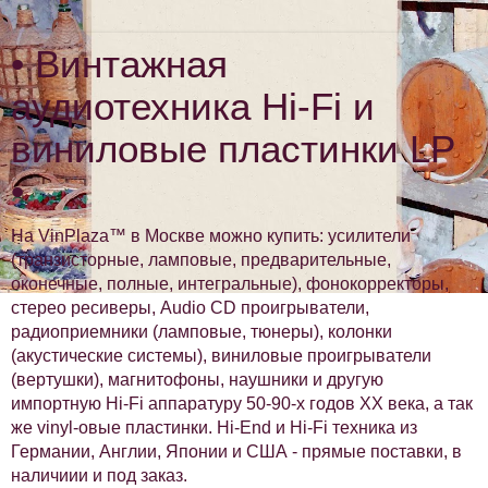
• Винтажная
аудиотехника Hi-Fi и
виниловые пластинки LP
•
На VinPlaza™ в Москве можно купить: усилители
(транзисторные, ламповые, предварительные,
оконечные, полные, интегральные), фонокорректоры,
стерео ресиверы, Audio CD проигрыватели,
радиоприемники (ламповые, тюнеры), колонки
(акустические системы), виниловые проигрыватели
(вертушки), магнитофоны, наушники и другую
импортную Hi-Fi аппаратуру 50-90-х годов XX века, а так
же vinyl-овые пластинки. Hi-End и Hi-Fi техника из
Германии, Англии, Японии и США - прямые поставки, в
наличиии и под заказ.