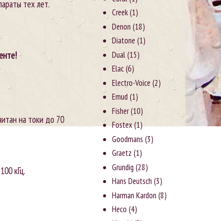
параты тех лет.
Creek
(1)
Denon
(18)
Diatone
(1)
Dual
(15)
енте!
Elac
(6)
Electro-Voice
(2)
Emud
(1)
Fisher
(10)
считан на токи до 70
Fostex
(1)
Goodmans
(3)
Graetz
(1)
Grundig
(28)
100 кГц.
Hans Deutsch
(3)
Harman Kardon
(8)
Heco
(4)