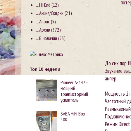
поте
…Hi-End
(12)
…Акция/Скидки
(21)
…Анонс
(5)
…Архив
(372)
…В наличии
(53)
До сих пор
H
Топ 10 недели
Звучание выше
ампер.
Pioneer А-447 -
мощный
Мощность 2 
транзисторный
усилитель
Частотный диа
Размыкаемый
SABA HiFi Box
Подключение 
50K
Режим Direct