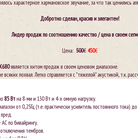
рялось характерное хармановское звучание, за что так ценились ап
Добротно сделан, красив и элегантен!
Лидер продаж по соотношению качество / цена в своем сегм
Цена:
500
€
450
€
K680
является хитом продаж в своем ценовом диапазоне.
 всяких похвал. Легко справляется с "тяжелой" акустикой, т.к. рас
по
85 Вт
на 8-ми и 130 Вт и 4-х омную нагрузку.
пазон от 0,25Гц (т.е. практически усилитель постоянного тока) до 
 пред.
АС по бивайрингу.
 отключения тембров.