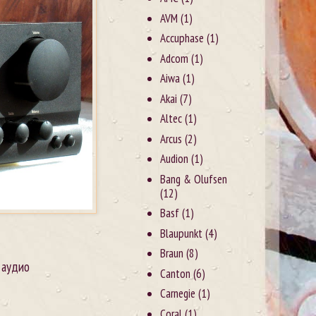
AVM
(1)
Accuphase
(1)
Adcom
(1)
Aiwa
(1)
Akai
(7)
Altec
(1)
Arcus
(2)
Audion
(1)
Bang & Olufsen
(12)
Basf
(1)
Blaupunkt
(4)
Braun
(8)
 аудио
Canton
(6)
Carnegie
(1)
Coral
(1)