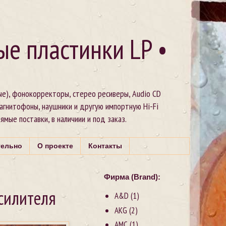
ые пластинки LP •
ые), фонокорректоры, стерео ресиверы, Audio CD
магнитофоны, наушники и другую импортную Hi-Fi
рямые поставки, в наличиии и под заказ.
тельно
О проекте
Контакты
Фирма (Brand):
силителя
A&D
(1)
AKG
(2)
AMC
(1)