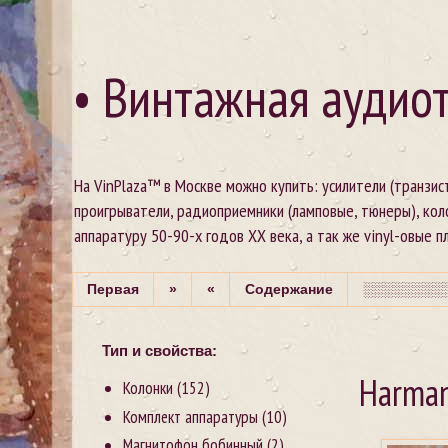
• Винтажная аудиот
На VinPlaza™ в Москве можно купить: усилители (транзи
проигрыватели, радиоприемники (ламповые, тюнеры), кол
аппаратуру 50-90-х годов XX века, а так же vinyl-овые пла
Первая
»
«
Содержание
░░░░░░░░░
Тип и свойства:
Harman
Колонки
(152)
Комплект аппаратуры
(10)
Магнитофон бобинный
(2)