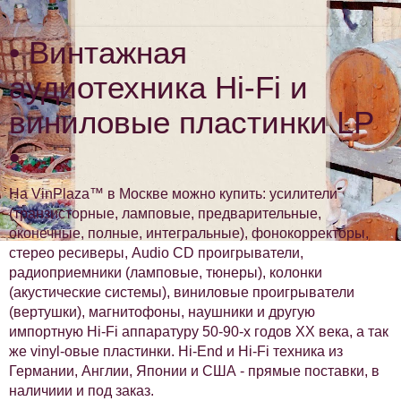
• Винтажная
аудиотехника Hi-Fi и
виниловые пластинки LP
•
На VinPlaza™ в Москве можно купить: усилители
(транзисторные, ламповые, предварительные,
оконечные, полные, интегральные), фонокорректоры,
стерео ресиверы, Audio CD проигрыватели,
радиоприемники (ламповые, тюнеры), колонки
(акустические системы), виниловые проигрыватели
(вертушки), магнитофоны, наушники и другую
импортную Hi-Fi аппаратуру 50-90-х годов XX века, а так
же vinyl-овые пластинки. Hi-End и Hi-Fi техника из
Германии, Англии, Японии и США - прямые поставки, в
наличиии и под заказ.