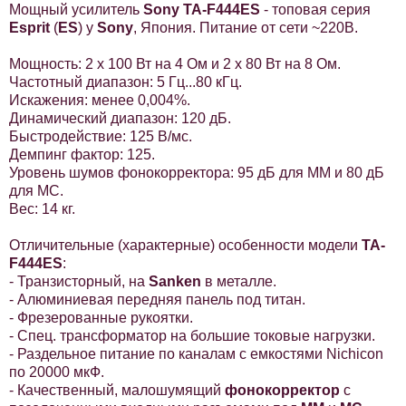
Мощный усилитель
Sony TA-F444ES
- топовая серия
Esprit
(
ES
) у
Sony
, Япония. Питание от сети ~220В.
Мощность: 2 х 100 Вт на 4 Ом и 2 х 80 Вт на 8 Ом.
Частотный диапазон: 5 Гц...80 кГц.
Искажения: менее 0,004%.
Динамический диапазон: 120 дБ.
Быстродействие: 125 В/мс.
Демпинг фактор: 125.
Уровень шумов фонокорректора: 95 дБ для ММ и 80 дБ
для MC.
Вес: 14 кг.
Отличительные (характерные) особенности модели
TA-
F444ES
:
- Транзисторный, на
Sanken
в металле.
- Алюминиевая передняя панель под титан.
- Фрезерованные рукоятки.
- Спец. трансформатор на большие токовые нагрузки.
- Раздельное питание по каналам с емкостями Nichicon
по 20000 мкФ.
- Качественный, малошумящий
фонокорректор
с