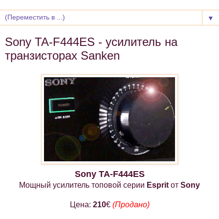
▼
Sony TA-F444ES - усилитель на
транзисторах Sanken
Sony
TA-F444ES
Мощный усилитель топовой серии
Esprit
от
Sony
Цена:
210
€
(Продано)