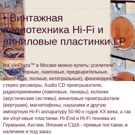
• Винтажная
аудиотехника Hi-Fi и
виниловые пластинки LP
•
На VinPlaza™ в Москве можно купить: усилители
(транзисторные, ламповые, предварительные,
оконечные, полные, интегральные), фонокорректоры,
стерео ресиверы, Audio CD проигрыватели,
радиоприемники (ламповые, тюнеры), колонки
(акустические системы), виниловые проигрыватели
(вертушки), магнитофоны, наушники и другую
импортную Hi-Fi аппаратуру 50-90-х годов XX века, а так
же vinyl-овые пластинки. Hi-End и Hi-Fi техника из
Германии, Англии, Японии и США - прямые поставки, в
наличиии и под заказ.