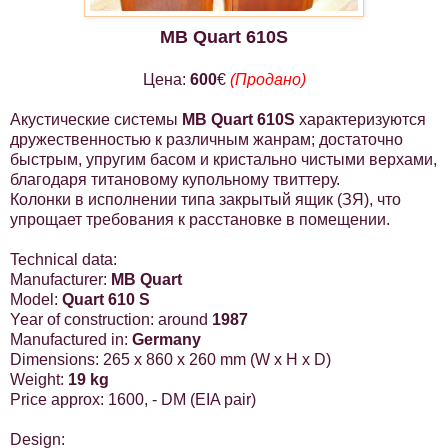
MB
Quart
610S
Цена:
600
€
(Продано)
Акустические системы
MB Quart 610S
характеризуются
дружественностью к различным жанрам; достаточно
быстрым, упругим басом и кристально чистыми верхами,
благодаря титановому купольному твиттеру.
Колонки в исполнении типа закрытый ящик (ЗЯ), что
упрощает требования к расстановке в помещении.
Technical data:
Manufacturer:
MB Quart
Model:
Quart 610 S
Year of construction: around
1987
Manufactured in:
Germany
Dimensions: 265 x 860 x
260 mm
(W x H x D)
Weight:
19 kg
Price approx: 1600, - DM (EIA pair)
Design: