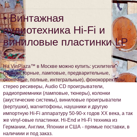
• Винтажная
аудиотехника Hi-Fi и
виниловые пластинки LP
•
На VinPlaza™ в Москве можно купить: усилители
(транзисторные, ламповые, предварительные,
оконечные, полные, интегральные), фонокорректоры,
стерео ресиверы, Audio CD проигрыватели,
радиоприемники (ламповые, тюнеры), колонки
(акустические системы), виниловые проигрыватели
(вертушки), магнитофоны, наушники и другую
импортную Hi-Fi аппаратуру 50-90-х годов XX века, а так
же vinyl-овые пластинки. Hi-End и Hi-Fi техника из
Германии, Англии, Японии и США - прямые поставки, в
наличиии и под заказ.