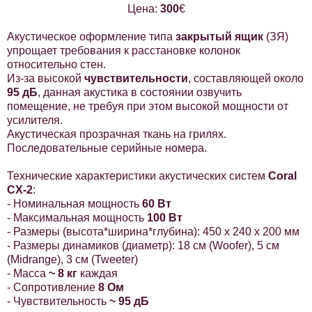
Цена:
300
€
Акустическое оформление типа
закрытый ящик
(ЗЯ)
упрощает требования к расстановке колонок
относительно стен.
Из-за высокой
чувствительности
, составляющей около
95 дБ
, данная акустика в состоянии озвучить
помещение, не требуя при этом высокой мощности от
усилителя.
Акустическая прозрачная ткань на грилях.
Последовательные серийные номера.
Технические характеристики акустических систем
Coral
CX-2
:
- Номинальная мощность
60 Вт
- Максимальная мощность
100 Вт
- Размеры (высота*ширина*глубина): 450 x 240 x 200 мм
- Размеры динамиков (диаметр): 18 cм (Woofer), 5 cм
(Midrange), 3 cм (Tweeter)
- Масса
~ 8 кг
каждая
- Сопротивление
8 Ом
- Чувствительность
~ 95 дБ