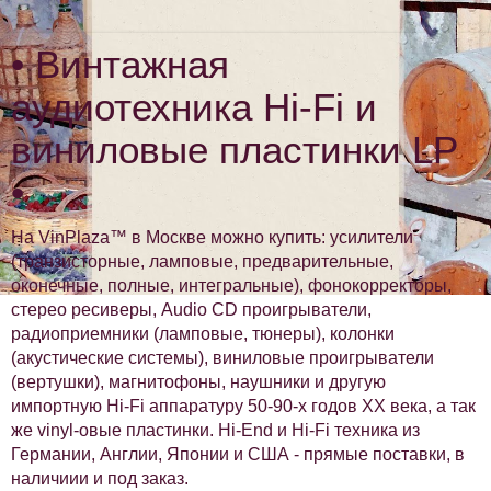
• Винтажная
аудиотехника Hi-Fi и
виниловые пластинки LP
•
На VinPlaza™ в Москве можно купить: усилители
(транзисторные, ламповые, предварительные,
оконечные, полные, интегральные), фонокорректоры,
стерео ресиверы, Audio CD проигрыватели,
радиоприемники (ламповые, тюнеры), колонки
(акустические системы), виниловые проигрыватели
(вертушки), магнитофоны, наушники и другую
импортную Hi-Fi аппаратуру 50-90-х годов XX века, а так
же vinyl-овые пластинки. Hi-End и Hi-Fi техника из
Германии, Англии, Японии и США - прямые поставки, в
наличиии и под заказ.