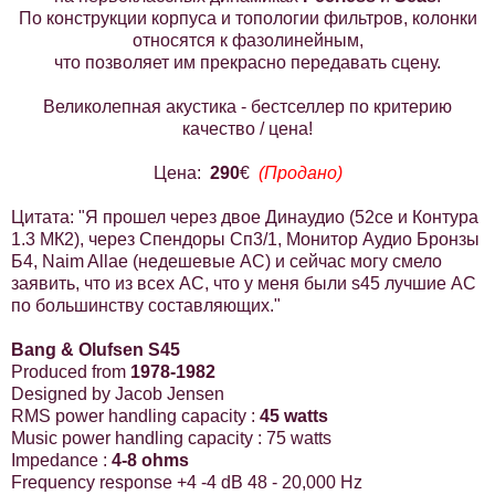
По конструкции корпуса и топологии фильтров, колонки
относятся к фазолинейным,
что позволяет им прекрасно передавать сцену.
Великолепная акустика - бестселлер по критерию
качество / цена!
Цена:
290
€
(Продано)
Цитата: "Я прошел через двое Динаудио (52се и Контура
1.3 МК2), через Спендоры Сп3/1, Монитор Аудио Бронзы
Б4, Naim Allae (недешевые АС) и сейчас могу смело
заявить, что из всех АС, что у меня были s45 лучшие АС
по большинству составляющих."
Bang & Olufsen
S45
Produced from
1978-1982
Designed by Jacob Jensen
RMS power handling capacity :
45 watts
Music power handling capacity : 75 watts
Impedance :
4-
8 ohms
Frequency response +4 -4 dB
48 - 20,000 Hz