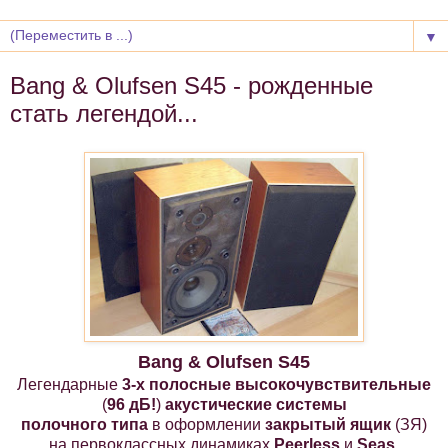
▼
Bang & Olufsen S45 - рожденные
стать легендой...
Bang & Olufsen
S45
Легендарные
3-х полосные высокочувствительные
(
96 дБ!
)
акустические системы
полочного типа
в оформлении
закрытый ящик
(ЗЯ)
на первоклассных динамиках
Peerless
и
Seas
.