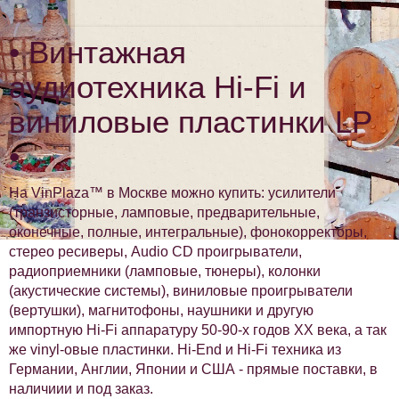
• Винтажная
аудиотехника Hi-Fi и
виниловые пластинки LP
•
На VinPlaza™ в Москве можно купить: усилители
(транзисторные, ламповые, предварительные,
оконечные, полные, интегральные), фонокорректоры,
стерео ресиверы, Audio CD проигрыватели,
радиоприемники (ламповые, тюнеры), колонки
(акустические системы), виниловые проигрыватели
(вертушки), магнитофоны, наушники и другую
импортную Hi-Fi аппаратуру 50-90-х годов XX века, а так
же vinyl-овые пластинки. Hi-End и Hi-Fi техника из
Германии, Англии, Японии и США - прямые поставки, в
наличиии и под заказ.