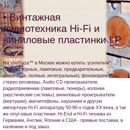
• Винтажная
аудиотехника Hi-Fi и
виниловые пластинки LP
•
На VinPlaza™ в Москве можно купить: усилители
(транзисторные, ламповые, предварительные,
оконечные, полные, интегральные), фонокорректоры,
стерео ресиверы, Audio CD проигрыватели,
радиоприемники (ламповые, тюнеры), колонки
(акустические системы), виниловые проигрыватели
(вертушки), магнитофоны, наушники и другую
импортную Hi-Fi аппаратуру 50-90-х годов XX века, а так
же vinyl-овые пластинки. Hi-End и Hi-Fi техника из
Германии, Англии, Японии и США - прямые поставки, в
наличиии и под заказ.