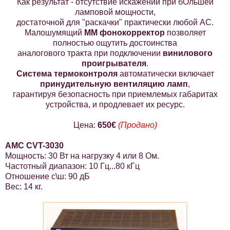
Как результат - отсутствие искажений при бОльшей
ламповой мощности,
достаточной для "раскачки" практически любой АС.
Малошумящий
ММ фонокорректор
позволяет
полностью ощутить достоинства
аналогового тракта при подключении
винилового
проигрывателя
.
Система термоконтроля
автоматически включает
принудительную вентиляцию ламп
,
гарантируя безопасность при приемлемых габаритах
устройства, и продлевает их ресурс.
Цена:
650€
(Продано)
AMC CVT-3030
Мощность: 30 Вт на нагрузку 4 или 8 Ом.
Частотный диапазон: 10 Гц...80 кГц
Отношение с\ш: 90 дБ
Вес: 14 кг.