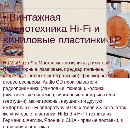
• Винтажная
аудиотехника Hi-Fi и
виниловые пластинки LP
•
На VinPlaza™ в Москве можно купить: усилители
(транзисторные, ламповые, предварительные,
оконечные, полные, интегральные), фонокорректоры,
стерео ресиверы, Audio CD проигрыватели,
радиоприемники (ламповые, тюнеры), колонки
(акустические системы), виниловые проигрыватели
(вертушки), магнитофоны, наушники и другую
импортную Hi-Fi аппаратуру 50-90-х годов XX века, а так
же vinyl-овые пластинки. Hi-End и Hi-Fi техника из
Германии, Англии, Японии и США - прямые поставки, в
наличиии и под заказ.