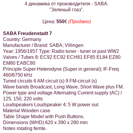
4 динамика от производителя - SABA.
"Зеленый глаз".
Цена:
550
€
(Продано)
SABA Freudenstadt 7
Country: Germany
Manufacturer / Brand: SABA; Villingen
Year: 1956/1957 Type: Radio tuner - tuner or past WW2
Valves / Tubes 8: EC92 EC92 ECH81 EF85 EL84 EZ80
EM80 EABC80
Principle Super-Heterodyne (Super in general); IF-Freq
460/6750 kHz
Tuned circuits 6 AM circuit (s) 9 FM-circuit (s)
Wave bands Broadcast, Long Wave, Short Wave plus FM.
Power type and voltage Alternating Current supply (AC) /
125, 150, 220 volts
Loudspeakers Loudspeaker 4: 5 W power out
Material Wooden case
Table Shape Model with Push Buttons.
Dimensions (WHD) 620 x 390 x 280 mm
Notes rotating ferrite.