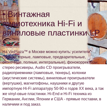
• Винтажная
аудиотехника Hi-Fi и
виниловые пластинки LP
•
На VinPlaza™ в Москве можно купить: усилители
(транзисторные, ламповые, предварительные,
оконечные, полные, интегральные), фонокорректоры,
стерео ресиверы, Audio CD проигрыватели,
радиоприемники (ламповые, тюнеры), колонки
(акустические системы), виниловые проигрыватели
(вертушки), магнитофоны, наушники и другую
импортную Hi-Fi аппаратуру 50-90-х годов XX века, а так
же vinyl-овые пластинки. Hi-End и Hi-Fi техника из
Германии, Англии, Японии и США - прямые поставки, в
наличиии и под заказ.