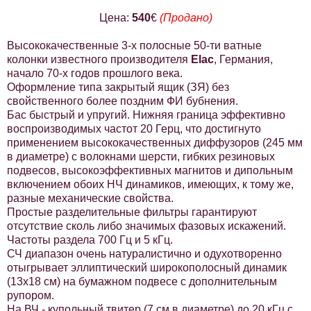
Цена:
540
€
(Продано)
Высококачественные 3-х полосные 50-ти ватные
колонки известного производителя
Elac
, Германия,
начало 70-х годов прошлого века.
Оформление типа закрытый ящик (ЗЯ) без
свойственного более поздним ФИ бубнения.
Бас быстрый и упругий. Нижняя граница эффективно
воспроизводимых частот 20 Герц, что достигнуто
применением высококачественных диффузоров (245 мм
в диаметре) с волокнами шерсти, гибких резиновых
подвесов, высокоэффективных магнитов и дипольным
включением обоих НЧ динамиков, имеющих, к тому же,
разные механические свойства.
Простые разделительные фильтры гарантируют
отсутствие сколь либо значимых фазовых искажений.
Частоты раздела 700 Гц и 5 кГц.
СЧ диапазон очень натуралистично и одухотворенно
отыгрывает эллиптический широкополосный динамик
(13х18 см) на бумажном подвесе с дополнительным
рупором.
На ВЧ - купольный твитер (7 см в диаметре) до 20 кГц с