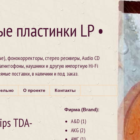
ые пластинки LP •
ые), фонокорректоры, стерео ресиверы, Audio CD
магнитофоны, наушники и другую импортную Hi-Fi
рямые поставки, в наличиии и под заказ.
тельно
О проекте
Контакты
Фирма (Brand):
ips TDA-
A&D
(1)
AKG
(2)
AMC
(1)