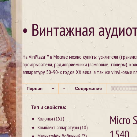
• Винтажная аудиот
На VinPlaza™ в Москве можно купить: усилители (транзи
проигрыватели, радиоприемники (ламповые, тюнеры), кол
аппаратуру 50-90-х годов XX века, а так же vinyl-овые пла
Первая
»
«
Содержание
░░░░░░░░░
Тип и свойства:
Micro 
Колонки
(152)
Комплект аппаратуры
(10)
1540
Магнитофон бобинный
(2)