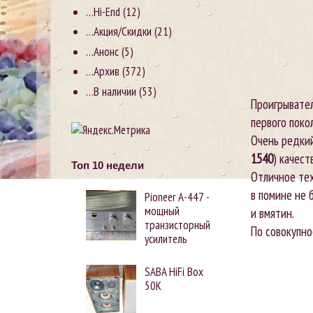
…Hi-End
(12)
…Акция/Скидки
(21)
…Анонс
(5)
…Архив
(372)
…В наличии
(53)
Проигрывате
первого поко
Очень редкий
1540
) качест
Топ 10 недели
Отличное тех
в помине не 
Pioneer А-447 -
мощный
и вмятин.
транзисторный
По совокупно
усилитель
SABA HiFi Box
50K