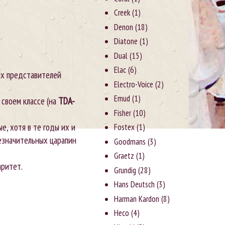
Creek
(1)
Denon
(18)
Diatone
(1)
Dual
(15)
Elac
(6)
ых представителей
Electro-Voice
(2)
Emud
(1)
 своем классе (на
TDA-
Fisher
(10)
е, хотя в те годы их и
Fostex
(1)
незначительных царапин
Goodmans
(3)
Graetz
(1)
аритет.
Grundig
(28)
Hans Deutsch
(3)
Harman Kardon
(8)
Heco
(4)