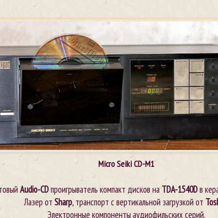
Micro Seiki
CD-M1
товый
Audio-CD
проигрыватель компакт дисков на
TDA-1540
D
в кер
Лазер от
Sharp
, транспорт с вертикальной загрузкой от
Tos
Электронные компоненты аудиофильских серий.