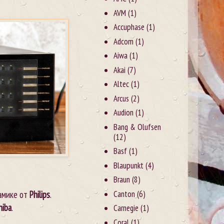
AVM
(1)
Accuphase
(1)
Adcom
(1)
Aiwa
(1)
Akai
(7)
Altec
(1)
Arcus
(2)
Audion
(1)
Bang & Olufsen
(12)
Basf
(1)
Blaupunkt
(4)
Braun
(8)
Canton
(6)
амике от
Philips
.
hiba
.
Carnegie
(1)
Coral
(1)