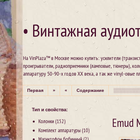
• Винтажная аудиот
На VinPlaza™ в Москве можно купить: усилители (транзи
проигрыватели, радиоприемники (ламповые, тюнеры), кол
аппаратуру 50-90-х годов XX века, а так же vinyl-овые пла
Первая
»
«
Содержание
░░░░░░░░░
Тип и свойства:
Emud M
Колонки
(152)
Комплект аппаратуры
(10)
Магнитофон бобинный
(2)