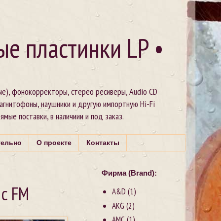
ые пластинки LP •
ые), фонокорректоры, стерео ресиверы, Audio CD
магнитофоны, наушники и другую импортную Hi-Fi
рямые поставки, в наличиии и под заказ.
тельно
О проекте
Контакты
Фирма (Brand):
 с FM
A&D
(1)
AKG
(2)
AMC
(1)