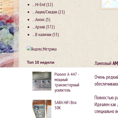
…Hi-End
(12)
…Акция/Скидки
(21)
…Анонс
(5)
…Архив
(372)
…В наличии
(53)
Ламповый
AM
Топ 10 недели
Pioneer А-447 -
Очень редки
мощный
обеспечивающ
транзисторный
усилитель
Полностью ра
SABA HiFi Box
Идеален как 
50K
специально в