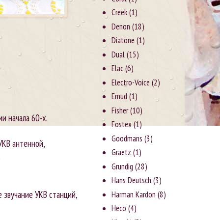
Creek
(1)
Denon
(18)
Diatone
(1)
Dual
(15)
Elac
(6)
Electro-Voice
(2)
Emud
(1)
Fisher
(10)
и начала 60-х.
Fostex
(1)
Goodmans
(3)
УКВ антенной,
Graetz
(1)
.
Grundig
(28)
Hans Deutsch
(3)
е звучание УКВ станций,
Harman Kardon
(8)
Heco
(4)