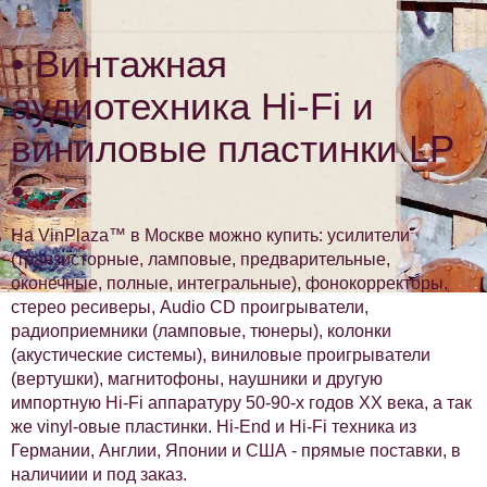
• Винтажная
аудиотехника Hi-Fi и
виниловые пластинки LP
•
На VinPlaza™ в Москве можно купить: усилители
(транзисторные, ламповые, предварительные,
оконечные, полные, интегральные), фонокорректоры,
стерео ресиверы, Audio CD проигрыватели,
радиоприемники (ламповые, тюнеры), колонки
(акустические системы), виниловые проигрыватели
(вертушки), магнитофоны, наушники и другую
импортную Hi-Fi аппаратуру 50-90-х годов XX века, а так
же vinyl-овые пластинки. Hi-End и Hi-Fi техника из
Германии, Англии, Японии и США - прямые поставки, в
наличиии и под заказ.