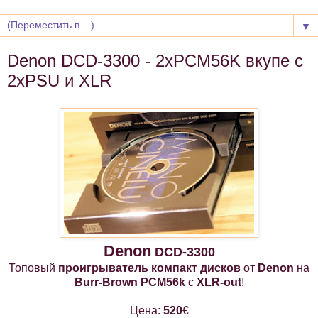
▼
Denon DCD-3300 - 2xPCM56K вкупе с
2xPSU и XLR
Denon
DCD-3300
Топовый
проигрыватель компакт дисков
от
Denon
на
Burr-Brown PCM56k
с
XLR-out
!
Цена:
520
€