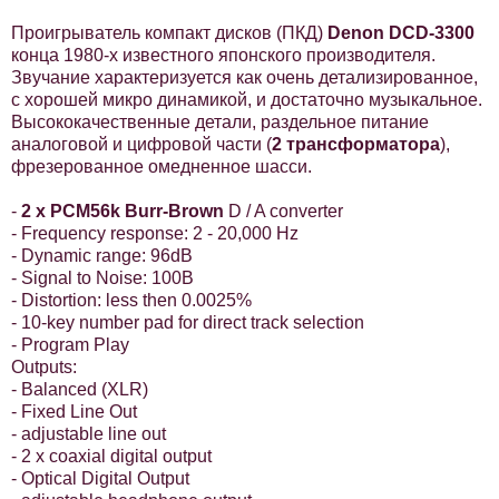
Проигрыватель компакт дисков (ПКД)
Denon DCD-3300
конца 1980-х известного японского производителя.
Звучание характеризуется как очень детализированное,
с хорошей микро динамикой, и достаточно музыкальное.
Высококачественные детали, раздельное питание
аналоговой и цифровой части (
2 трансформатора
),
фрезерованное омедненное шасси.
-
2 x PCM56k Burr-Brown
D / A converter
- Frequency response: 2 - 20,000 Hz
- Dynamic range: 96dB
- Signal to Noise: 100B
- Distortion: less then 0.0025%
- 10-key number pad for direct track selection
- Program Play
Outputs:
- Balanced (XLR)
- Fixed Line Out
- adjustable line out
- 2 x coaxial digital output
- Optical Digital Output