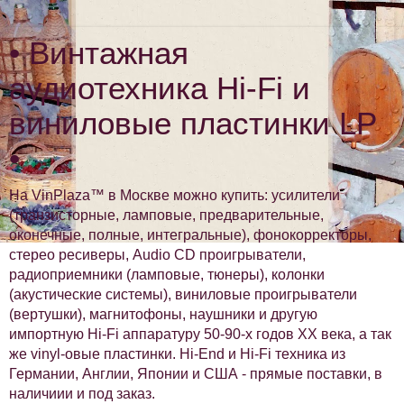
• Винтажная
аудиотехника Hi-Fi и
виниловые пластинки LP
•
На VinPlaza™ в Москве можно купить: усилители
(транзисторные, ламповые, предварительные,
оконечные, полные, интегральные), фонокорректоры,
стерео ресиверы, Audio CD проигрыватели,
радиоприемники (ламповые, тюнеры), колонки
(акустические системы), виниловые проигрыватели
(вертушки), магнитофоны, наушники и другую
импортную Hi-Fi аппаратуру 50-90-х годов XX века, а так
же vinyl-овые пластинки. Hi-End и Hi-Fi техника из
Германии, Англии, Японии и США - прямые поставки, в
наличиии и под заказ.