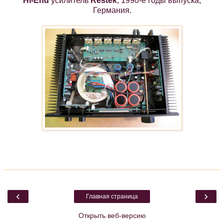
Hi-End
усилитель
Restek
, 1990-е годы выпуска,
Германия.
‹
›
Главная страница
Открыть веб-версию