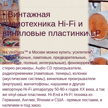
• Винтажная
аудиотехника Hi-Fi и
виниловые пластинки LP
•
На VinPlaza™ в Москве можно купить: усилители
(транзисторные, ламповые, предварительные,
оконечные, полные, интегральные), фонокорректоры,
стерео ресиверы, Audio CD проигрыватели,
радиоприемники (ламповые, тюнеры), колонки
(акустические системы), виниловые проигрыватели
(вертушки), магнитофоны, наушники и другую
импортную Hi-Fi аппаратуру 50-90-х годов XX века, а так
же vinyl-овые пластинки. Hi-End и Hi-Fi техника из
Германии, Англии, Японии и США - прямые поставки, в
наличиии и под заказ.