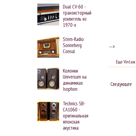
Dual CV-60 -
транзисторный
усилитель из
1970-х
Stern-Radio
Sonneberg
-->
Consul
Еще Vintaж
Колонки
Universum на
динамиках
Следующее
Isophon
Technics SB-
CA1060 -
оригинальная
японская
акустика