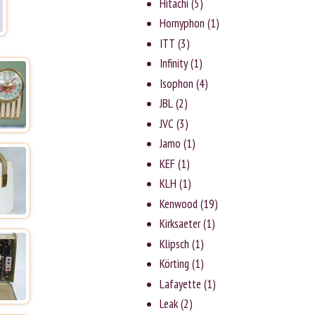
Hitachi
(5)
Hornyphon
(1)
ITT
(3)
Infinity
(1)
Isophon
(4)
JBL
(2)
JVC
(3)
Jаmо
(1)
KEF
(1)
KLH
(1)
Kenwood
(19)
Kirksaeter
(1)
Klipsch
(1)
Körting
(1)
Lafayette
(1)
Leak
(2)