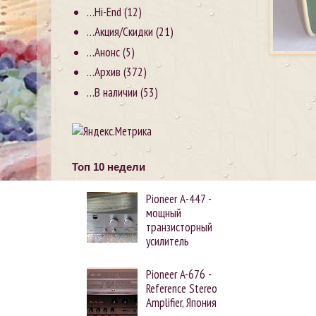
…Hi-End
(12)
…Акция/Скидки
(21)
…Анонс
(5)
…Архив
(372)
…В наличии
(53)
Топ 10 недели
Pioneer А-447 -
мощный
транзисторный
усилитель
Pioneer A-676 -
Reference Stereo
Amplifier, Япония