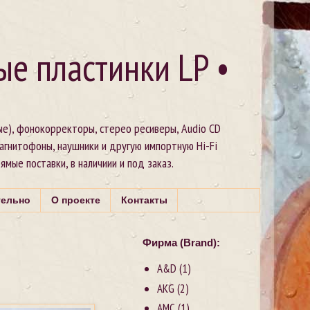
ые пластинки LP •
ые), фонокорректоры, стерео ресиверы, Audio CD
магнитофоны, наушники и другую импортную Hi-Fi
рямые поставки, в наличиии и под заказ.
тельно
О проекте
Контакты
Фирма (Brand):
A&D
(1)
AKG
(2)
AMC
(1)