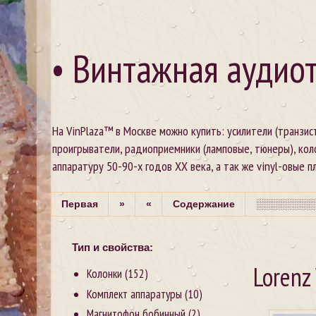
• Винтажная аудиот
На VinPlaza™ в Москве можно купить: усилители (транзи
проигрыватели, радиоприемники (ламповые, тюнеры), кол
аппаратуру 50-90-х годов XX века, а так же vinyl-овые пла
Первая
»
«
Содержание
░░░░░░░░░
Тип и свойства:
Lorenz
Колонки
(152)
Комплект аппаратуры
(10)
Магнитофон бобинный
(2)