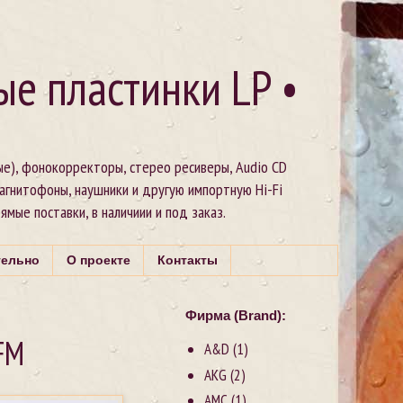
ые пластинки LP •
ые), фонокорректоры, стерео ресиверы, Audio CD
магнитофоны, наушники и другую импортную Hi-Fi
рямые поставки, в наличиии и под заказ.
тельно
О проекте
Контакты
Фирма (Brand):
FM
A&D
(1)
AKG
(2)
AMC
(1)