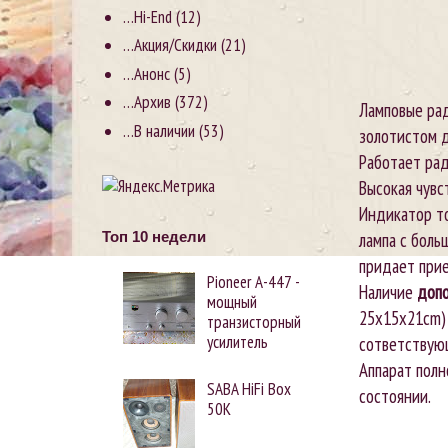
…Hi-End
(12)
…Акция/Скидки
(21)
…Анонс
(5)
…Архив
(372)
Ламповые ра
…В наличии
(53)
золотистом д
Работает рад
Высокая чувс
Индикатор то
лампа с боль
Топ 10 недели
придает прие
Pioneer А-447 -
Наличие
допо
мощный
25x15x21cm)
транзисторный
усилитель
сответствую
Аппарат полн
SABA HiFi Box
состоянии.
50K