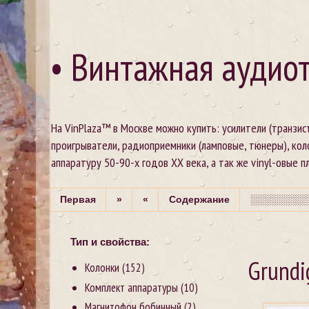
• Винтажная аудиот
На VinPlaza™ в Москве можно купить: усилители (транзи
проигрыватели, радиоприемники (ламповые, тюнеры), кол
аппаратуру 50-90-х годов XX века, а так же vinyl-овые пла
Первая
»
«
Содержание
░░░░░░░░░
Тип и свойства:
Grundi
Колонки
(152)
Комплект аппаратуры
(10)
Магнитофон бобинный
(2)