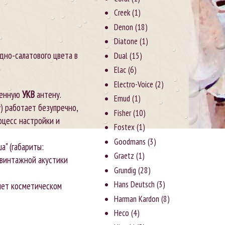
Creek
(1)
Denon
(18)
Diatone
(1)
дно-салатового цвета в
Dual
(15)
Elac
(6)
Electro-Voice
(2)
оенную
УКВ
антену.
Emud
(1)
) работает безупречно,
Fisher
(10)
оцесс настройки и
Fostex
(1)
Goodmans
(3)
а" (габариты:
Graetz
(1)
р винтажной акустики
Grundig
(28)
Hans Deutsch
(3)
лет косметическом
Harman Kardon
(8)
Heco
(4)