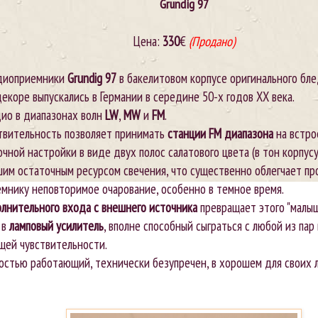
Grundig
97
Цена:
330
€
(Продано)
диоприемники
Grundig 97
в бакелитовом корпусе оригинального бле
екоре выпускались в Германии в середине 50-х годов ХХ века.
ио в диапазонах волн
LW
,
MW
и
FM
.
твительность позволяет принимать
станции FM диапазона
на встр
чной настройки в виде двух полос салатового цвета (в тон корпусу
шим остаточным ресурсом свечения, что существенно облегчает пр
мнику неповторимое очарование, особенно в темное время.
лнительного входа с внешнего источника
превращает этого "малыш
 в
ламповый усилитель
, вполне способный сыграться с любой из па
щей чувствительности.
остью работающий, технически безупречен, в хорошем для своих 