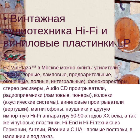
• Винтажная
аудиотехника Hi-Fi и
виниловые пластинки LP
•
На VinPlaza™ в Москве можно купить: усилители
(транзисторные, ламповые, предварительные,
оконечные, полные, интегральные), фонокорректоры,
стерео ресиверы, Audio CD проигрыватели,
радиоприемники (ламповые, тюнеры), колонки
(акустические системы), виниловые проигрыватели
(вертушки), магнитофоны, наушники и другую
импортную Hi-Fi аппаратуру 50-90-х годов XX века, а так
же vinyl-овые пластинки. Hi-End и Hi-Fi техника из
Германии, Англии, Японии и США - прямые поставки, в
наличиии и под заказ.