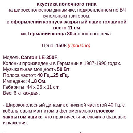
акустика полочного типа
на широкополосном динамике, подкрепленном по ВЧ
купольным твитером,
в оформлении корпуса закрытый ящик толщиной
всего 11 см
из Германии
конца 80-х
прошлого века
.
Цена:
150
€
(Продано)
Модель
Canton LE-350F
.
Колонки произведены в Германии в 1987-1990 годах.
Музыкальная мощность
50 Вт
.
Полоса частот:
40 Гц...25 кГц
.
Импеданс:
4...8 Ом
.
Габариты: 44 х 26 x 11 cm.
Вес: 6 кг каждая.
- Широкополосный динамик с нижней частотой 40 Гц, с
кобальтовым магнитом в феноменально
плоском
закрытом ящике
, что практически исключило фазовые
искажения.