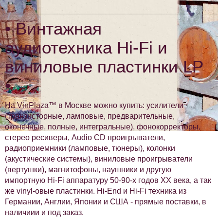
• Винтажная
аудиотехника Hi-Fi и
виниловые пластинки LP
•
На VinPlaza™ в Москве можно купить: усилители
(транзисторные, ламповые, предварительные,
оконечные, полные, интегральные), фонокорректоры,
стерео ресиверы, Audio CD проигрыватели,
радиоприемники (ламповые, тюнеры), колонки
(акустические системы), виниловые проигрыватели
(вертушки), магнитофоны, наушники и другую
импортную Hi-Fi аппаратуру 50-90-х годов XX века, а так
же vinyl-овые пластинки. Hi-End и Hi-Fi техника из
Германии, Англии, Японии и США - прямые поставки, в
наличиии и под заказ.