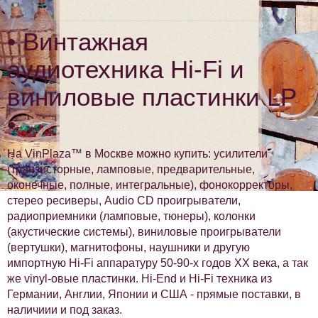
• Винтажная
аудиотехника Hi-Fi и
виниловые пластинки LP
•
На VinPlaza™ в Москве можно купить: усилители
(транзисторные, ламповые, предварительные,
оконечные, полные, интегральные), фонокорректоры,
стерео ресиверы, Audio CD проигрыватели,
радиоприемники (ламповые, тюнеры), колонки
(акустические системы), виниловые проигрыватели
(вертушки), магнитофоны, наушники и другую
импортную Hi-Fi аппаратуру 50-90-х годов XX века, а так
же vinyl-овые пластинки. Hi-End и Hi-Fi техника из
Германии, Англии, Японии и США - прямые поставки, в
наличиии и под заказ.