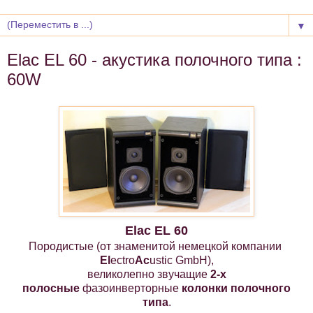
▼
Elac EL 60 - акустика полочного типа :
60W
Elac EL 60
Породистые (от знаменитой немецкой компании
El
ectro
Ac
ustic GmbH
),
великолепно звучащие
2-х
полосные
фазоинверторные
колонки
полочного
типа
.