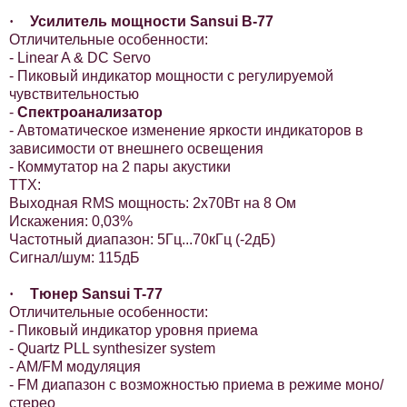
·
Усилитель мощности Sansui B-77
Отличительные особенности:
- Linear A & DC Servo
- Пиковый индикатор мощности с регулируемой
чувствительностью
-
Спектроанализатор
- Автоматическое изменение яркости индикаторов в
зависимости от внешнего освещения
- Коммутатор на 2 пары акустики
ТТХ:
Выходная RMS мощность: 2х70Вт на 8 Ом
Искажения: 0,03%
Частотный диапазон: 5Гц...70кГц (-2дБ)
Сигнал/шум: 115дБ
·
Тюнер Sansui T-77
Отличительные особенности:
- Пиковый индикатор уровня приема
- Quartz PLL synthesizer system
- AM/FM модуляция
- FM диапазон с возможностью приема в режиме моно/
стерео