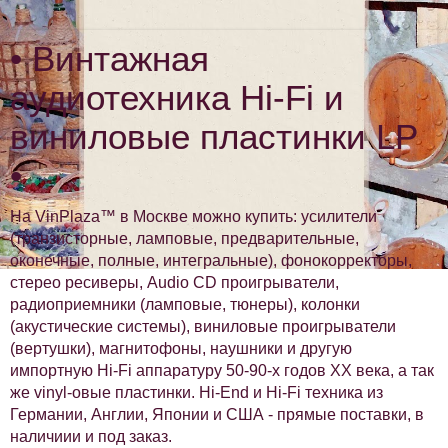
• Винтажная
аудиотехника Hi-Fi и
виниловые пластинки LP
•
На VinPlaza™ в Москве можно купить: усилители
(транзисторные, ламповые, предварительные,
оконечные, полные, интегральные), фонокорректоры,
стерео ресиверы, Audio CD проигрыватели,
радиоприемники (ламповые, тюнеры), колонки
(акустические системы), виниловые проигрыватели
(вертушки), магнитофоны, наушники и другую
импортную Hi-Fi аппаратуру 50-90-х годов XX века, а так
же vinyl-овые пластинки. Hi-End и Hi-Fi техника из
Германии, Англии, Японии и США - прямые поставки, в
наличиии и под заказ.