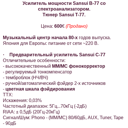
Усилитель мощности Sansui B-77 со
спектроанализатором.
Тюнер Sansui T-77.
Цена:
600
€
(Продано)
Музыкальный центр начала 80-х
годов выпуска.
Япония для Европы: питание от сети ~220 В.
·
Предварительный усилитель Sansui C-77
Отличительные особенности:
- высококачественный
ММ/МС фонокорректор
- регулируемый тонкомпенсатор
- темброблок (НЧ/ВЧ)
- ручной/автоматический фэйдер 2-х источников
-
цветная шкала фэйдирования
ТТХ:
Искажения: 0,03%
Частотный диапазон: 5Гц...70кГц (-2дБ)
RIAA: ± 0,5дБ (20Гц-20кГц)
Сигнал/Шум: Phono - (MM/MC) 80/60дБ, AUX, Tuner, Tape
- 90дБ