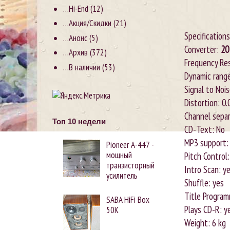
…Hi-End
(12)
…Акция/Скидки
(21)
Specifications
…Анонс
(5)
Converter:
20
…Архив
(372)
Frequency Res
…В наличии
(53)
Dynamic rang
Signal to Noi
Distortion: 0
Channel separ
Топ 10 недели
CD-Text: No
MP3 support:
Pioneer А-447 -
мощный
Pitch Control
транзисторный
Intro Scan: y
усилитель
Shuffle: yes
Title Program
SABA HiFi Box
Plays CD-R: y
50K
Weight: 6 kg