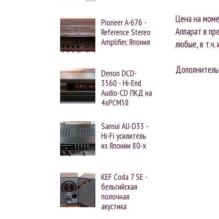
Цена на моме
Pioneer A-676 -
Аппарат в пр
Reference Stereo
Amplifier, Япония
любые, в т.ч.
Дополнитель
Denon DCD-
3560 - Hi-End
Audio-CD ПКД на
4xPCM58
Sansui AU-D33 -
Hi-Fi усилитель
из Японии 80-х
KEF Coda 7 SE -
бельгийская
полочная
акустика