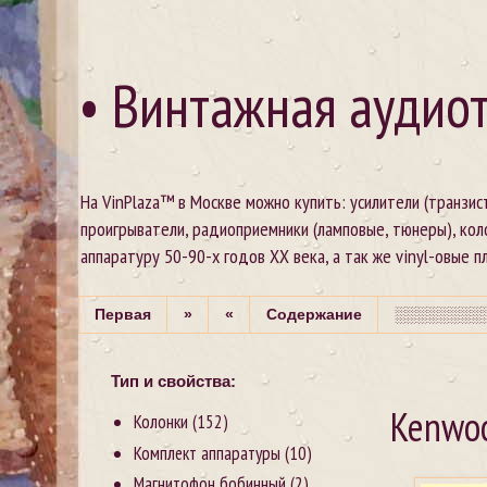
• Винтажная аудиот
На VinPlaza™ в Москве можно купить: усилители (транзи
проигрыватели, радиоприемники (ламповые, тюнеры), кол
аппаратуру 50-90-х годов XX века, а так же vinyl-овые пла
Первая
»
«
Содержание
░░░░░░░░░
Тип и свойства:
Kenwoo
Колонки
(152)
Комплект аппаратуры
(10)
Магнитофон бобинный
(2)