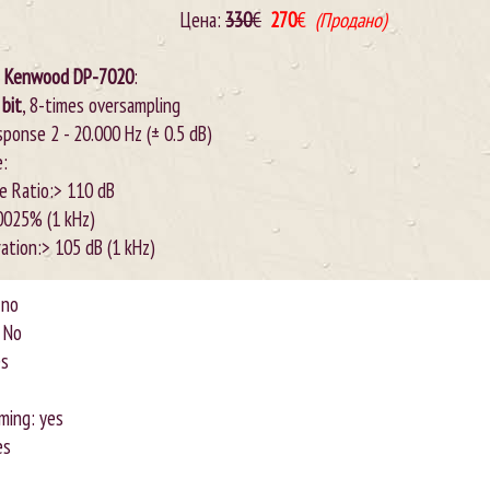
Цена:
330
€
270
€
(Продано)
Kenwood DP-7020
:
 bit
, 8-times oversampling
ponse 2 - 20.000 Hz (± 0.5 dB)
e:
se Ratio:> 110 dB
.0025% (1 kHz)
ation:> 105 dB (1 kHz)
 no
: No
es
ming: yes
es