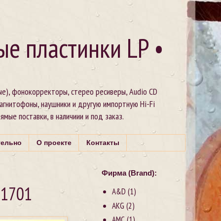
ые пластинки LP •
ые), фонокорректоры, стерео ресиверы, Audio CD
магнитофоны, наушники и другую импортную Hi-Fi
рямые поставки, в наличиии и под заказ.
тельно
О проекте
Контакты
Фирма (Brand):
M1701
A&D
(1)
AKG
(2)
AMC
(1)