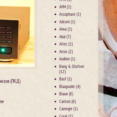
AVM
(1)
Accuphase
(1)
Adcom
(1)
Aiwa
(1)
Akai
(7)
Altec
(1)
Arcus
(2)
Audion
(1)
Bang & Olufsen
(12)
Basf
(1)
исков (ПКД)
Blaupunkt
(4)
Braun
(8)
ем
Canton
(6)
Carnegie
(1)
Coral
(1)