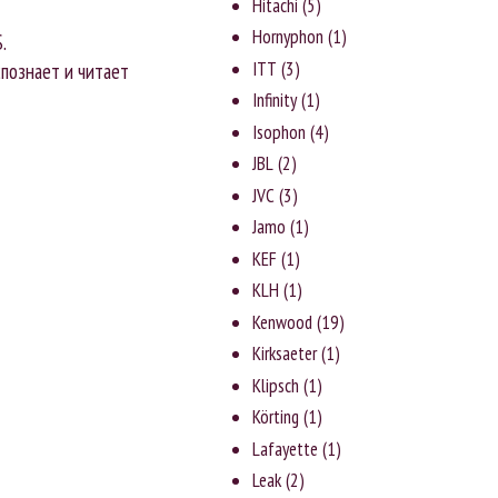
Hitachi
(5)
Hornyphon
(1)
.
ITT
(3)
познает и читает
Infinity
(1)
Isophon
(4)
JBL
(2)
JVC
(3)
Jаmо
(1)
KEF
(1)
KLH
(1)
Kenwood
(19)
Kirksaeter
(1)
Klipsch
(1)
Körting
(1)
Lafayette
(1)
Leak
(2)