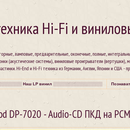
ехника Hi-Fi и винилов
сторные, ламповые, предварительные, оконечные, полные, интегральн
онки (акустические системы), виниловые проигрыватели (вертушки), 
стинки. Hi-End и Hi-Fi техника из Германии, Англии, Японии и США - п
░░░░░░░ Наш LP винил ░░░░░░░░░░░░░░░░░
Познава
d DP-7020 - Audio-CD ПКД на PC