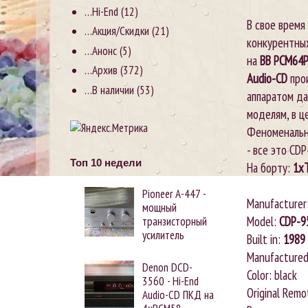
…Hi-End
(12)
В свое время 
…Акция/Скидки
(21)
конкурентны
…Анонс
(5)
на
ВВ PCM64
…Архив
(372)
Audio-CD
про
…В наличии
(53)
аппаратом д
моделям, в ц
Феноменально
- все это CDP
Топ 10 недели
На борту:
1x
Pioneer А-447 -
Manufacturer
мощный
Model:
CDP-9
транзисторный
усилитель
Built in:
1989
Manufactured
Denon DCD-
Color: black
3560 - Hi-End
Original Remo
Audio-CD ПКД на