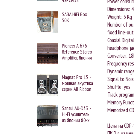
4xPCM58
Power consum
Dimensions: 4
SABA HiFi Box
Weight: 5 Kg
50K
Number of ou
fixed line-out
Coaxial Digita
Pioneer A-676 -
headphone ja
Reference Stereo
Converter: 1
Amplifier, Япония
Frequency re
Dynamic range
Magnat Pro 15 -
Signal to Noi
мощная акустика
Shuffle: yes
серии All Ribbon
Track program
Memory Functi
Sansui AU-D33 -
Memorized CD
Hi-Fi усилитель
из Японии 80-х
Цена на CDP-
ПКД в отличн