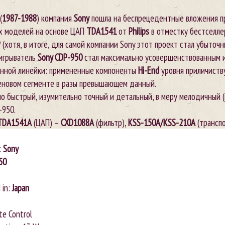
(
1987-1988
) компания
Sony
пошла на беспрецедентные вложения п
х моделей на основе ЦАП
TDA1541
от
Philips
в отместку бестселл
P
(хотя, в итоге, для самой компании Sony этот проект стал убыточн
игрыватель
Sony CDP-950
стал максимально усовершенствованным 
анной линейки: примененные компоненты
Hi-End
уровня приличист
еновом сегменте в разы превышающем данный.
 быстрый, изумительно точный и детальный, в меру мелодичный (
-950.
TDA1541A
(ЦАП) –
CXD1088A
(фильтр),
KSS-150A/KSS-210A
(трансп
:
Sony
50
 in:
Japan
te Control