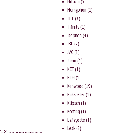
Hitachi
(5)
Hornyphon
(1)
ITT
(3)
Infinity
(1)
Isophon
(4)
JBL
(2)
JVC
(3)
Jаmо
(1)
KEF
(1)
KLH
(1)
Kenwood
(19)
Kirksaeter
(1)
Klipsch
(1)
Körting
(1)
Lafayette
(1)
Leak
(2)
CD-R) и косметическом