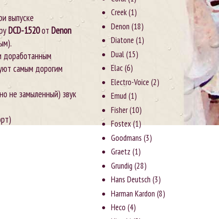
Creek
(1)
ри выпуске
Denon
(18)
еру
DCD-1520
от
Denon
Diatone
(1)
ым).
Dual
(15)
и доработанным
вуют самым дорогим
Elac
(6)
Electro-Voice
(2)
но не замыленный) звук
Emud
(1)
Fisher
(10)
орт)
Fostex
(1)
Goodmans
(3)
Graetz
(1)
Grundig
(28)
Hans Deutsch
(3)
Harman Kardon
(8)
Heco
(4)