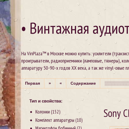
• Винтажная аудиот
На VinPlaza™ в Москве можно купить: усилители (транзи
проигрыватели, радиоприемники (ламповые, тюнеры), кол
аппаратуру 50-90-х годов XX века, а так же vinyl-овые пла
Первая
»
«
Содержание
░░░░░░░░░
Тип и свойства:
Sony C
Колонки
(152)
Комплект аппаратуры
(10)
Магнитофон бобинный
(2)