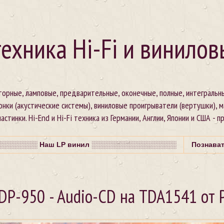
ехника Hi-Fi и винилов
сторные, ламповые, предварительные, оконечные, полные, интегральн
онки (акустические системы), виниловые проигрыватели (вертушки), 
стинки. Hi-End и Hi-Fi техника из Германии, Англии, Японии и США - п
░░░░░░░ Наш LP винил ░░░░░░░░░░░░░░░░░
Познава
DP-950 - Audio-CD на TDA1541 от P