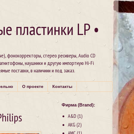
ые пластинки LP •
ые), фонокорректоры, стерео ресиверы, Audio CD
магнитофоны, наушники и другую импортную Hi-Fi
рямые поставки, в наличиии и под заказ.
тельно
О проекте
Контакты
Фирма (Brand):
hilips
A&D
(1)
AKG
(2)
AMC
(1)