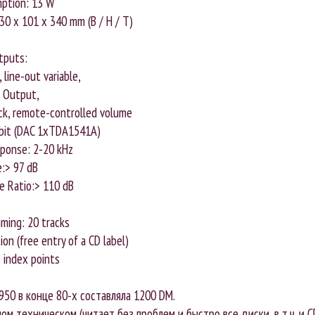
ption: 13 W
30 x 101 x 340 mm (B / H / T)
tputs:
, line-out variable,
l Output,
ck, remote-controlled volume
8bit (DAC 1xTDA1541A)
sponse: 2-20 kHz
:> 97 dB
se Ratio:> 110 dB
ming: 20 tracks
on (free entry of a CD label)
 index points
950 в конце 80-х составляла 1200 DM.
ом техническом (читает без проблем и быстро все диски, в т.ч. и 