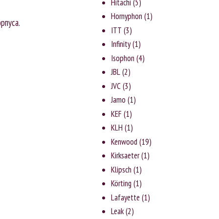
Hitachi
(5)
Hornyphon
(1)
рпуса.
ITT
(3)
Infinity
(1)
Isophon
(4)
JBL
(2)
JVC
(3)
Jаmо
(1)
KEF
(1)
KLH
(1)
Kenwood
(19)
Kirksaeter
(1)
Klipsch
(1)
Körting
(1)
Lafayette
(1)
Leak
(2)