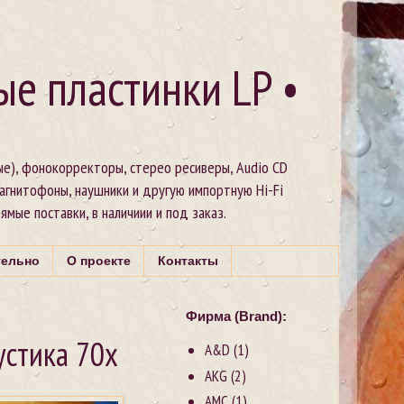
ые пластинки LP •
ые), фонокорректоры, стерео ресиверы, Audio CD
магнитофоны, наушники и другую импортную Hi-Fi
рямые поставки, в наличиии и под заказ.
тельно
О проекте
Контакты
Фирма (Brand):
устика 70х
A&D
(1)
AKG
(2)
AMC
(1)