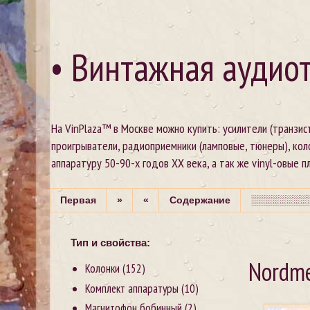
• Винтажная аудиот
На VinPlaza™ в Москве можно купить: усилители (транзи
проигрыватели, радиоприемники (ламповые, тюнеры), кол
аппаратуру 50-90-х годов XX века, а так же vinyl-овые пла
Первая
»
«
Содержание
░░░░░░░░░
Тип и свойства:
Nordme
Колонки
(152)
Комплект аппаратуры
(10)
Магнитофон бобинный
(2)