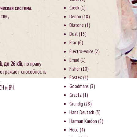
ическая система
.
Creek
(1)
стве,
Denon
(18)
Diatone
(1)
Dual
(15)
Elac
(6)
Electro-Voice
(2)
Emud
(1)
Гц до 26 кГц
, по праву
Fisher
(10)
о отражает способность
Fostex
(1)
.
Goodmans
(3)
Ч и ВЧ.
Graetz
(1)
Grundig
(28)
Hans Deutsch
(3)
Harman Kardon
(8)
Heco
(4)