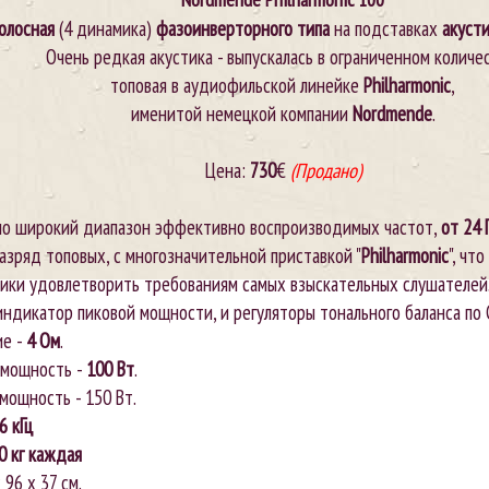
полосная
(4 динамика)
фазоинверторного типа
на подставках
акуст
Очень редкая акустика - выпускалась в ограниченном количе
топовая в аудиофильской линейке
Philharmonic
,
именитой немецкой компании
Nordmende
.
Цена:
730
€
(Продано)
о широкий диапазон эффективно воспроизводимых частот,
от 24 
разряд топовых, с многозначительной приставкой "
Philharmonic
", чт
ики удовлетворить требованиям самых взыскательных слушателей
ндикатор пиковой мощности, и регуляторы тонального баланса по С
ие -
4 Ом
.
 мощность -
100 Вт
.
мощность - 150 Вт.
26 кГц
0 кг каждая
 96 х 37 см.