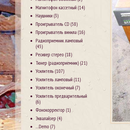
Магнитофон кассетный
(14)
Наушники
(3)
Проигрыватель CD
(58)
Проигрыватель винила
(16)
Радиоприемник ламповый
(45)
Ресивер стерео
(18)
Тюнер (радиоприемник)
(21)
Усилитель
(107)
Усилитель ламповый
(11)
Усилитель оконечный
(7)
Усилитель предварительный
(6)
Фонокорректор
(1)
Эквалайзер
(4)
…Demo
(7)