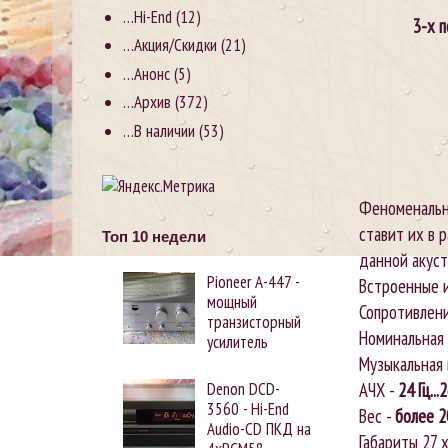
…Hi-End
(12)
3-х 
…Акция/Скидки
(21)
…Анонс
(5)
…Архив
(372)
…В наличии
(53)
Феноменальн
ставит их в 
Топ 10 недели
данной акуст
Pioneer А-447 -
Встроенные и
мощный
Сопротивлен
транзисторный
Номинальная
усилитель
Музыкальная 
АЧХ -
24 Гц...
Denon DCD-
3560 - Hi-End
Вес -
более 2
Audio-CD ПКД на
Габариты 27 х