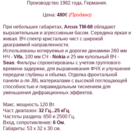
Производство 1982 года
, Германия.
Цена:
480
€
(Продано)
При небольших габаритах,
Arcus TM-68
обладают
выразительным и агрессивным басом. Середина яркая и
живая. ВЧ спектр кристально чист с широкой
диаграммой направленности.
Использованы котируемые и дорогие динамики 260 мм
НЧ -
Vifa
, 100 мм СЧ -
Nokia
и 25 мм купольный ВЧ -
Seas
. Фильтры спроектированы с учетом группового
времени задержки, для выравнивания ФЧХ и улучшения
передачи глубины и объема. Отделка фронтальной
панели а-ля JBL материалами с высокой поглощающей
способностью и пирамидальным тиснением для
уменьшения дифракционных эффектов.
Макс. мощность 120 Вт.
Част. диапазон:
32 Гц...25 кГц
.
Частоты раздела: 650 и 2500 Гц.
Вход. сопротивление:
6 Ом
.
Габариты: 53 х 32 x
30 см
.