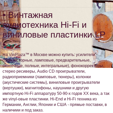
• Винтажная
аудиотехника Hi-Fi и
виниловые пластинки LP
•
На VinPlaza™ в Москве можно купить: усилители
(транзисторные, ламповые, предварительные,
оконечные, полные, интегральные), фонокорректоры,
стерео ресиверы, Audio CD проигрыватели,
радиоприемники (ламповые, тюнеры), колонки
(акустические системы), виниловые проигрыватели
(вертушки), магнитофоны, наушники и другую
импортную Hi-Fi аппаратуру 50-90-х годов XX века, а так
же vinyl-овые пластинки. Hi-End и Hi-Fi техника из
Германии, Англии, Японии и США - прямые поставки, в
наличиии и под заказ.